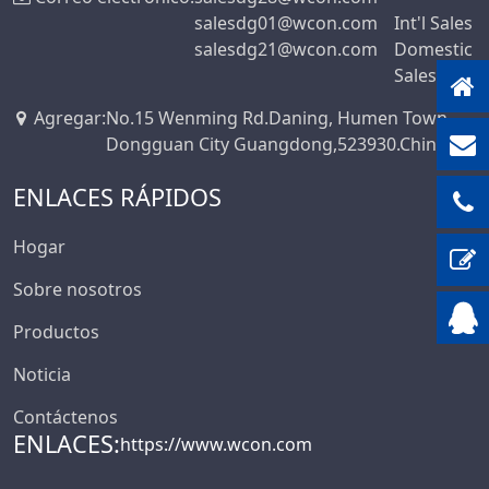
salesdg01@wcon.com
Int'l Sales
salesdg21@wcon.com
Domestic
Sales
Agregar
:
No.15 Wenming Rd.Daning, Humen Town,
Dongguan City Guangdong,523930.China
ENLACES RÁPIDOS
Hogar
Sobre nosotros
Productos
Noticia
Contáctenos
ENLACES:
https://www.wcon.com