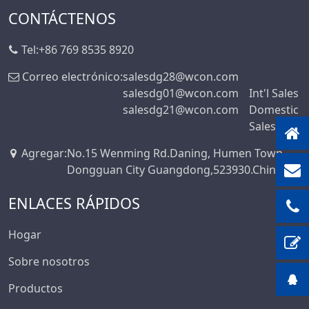
Serie De
CONTÁCTENOS
Conectores De
Cabezal De Clavija
Tel:
+86 769 8535 8920
Serie Automotriz A
Prueba De Agua
Correo electrónico:
salesdg28@wcon.com
salesdg01@wcon.com
Int'l Sales
Conector De
salesdg21@wcon.com
Domestic
Encabezado De
Sales
Clavija
Conector Flotante
Agregar
:
No.15 Wenming Rd.Daning, Humen Town,
De Placa A Placa
Dongguan City Guangdong,523930.China
ENLACES RÁPIDOS
Hogar
Sobre nosotros
Productos