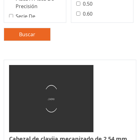
0.50
Precisión
0.60
Serie De
Conectores De
0.80
Bloques De
1.00
Buscar
Terminales
1.25
Precision Board To
1.27
Board Connector
1.50
Conector De Placa
A Placa De
2.00
Precisión
2,50/5,0mm
Conector De Placa
2,54 Mm
A Placa
2.20
Serie De
2.29
Conectores De
Cable A Placa
2.50
Conector De Cable
2.54
Cabezal de clavija mecanizado de 2,54 mm