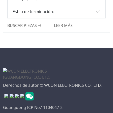
Serie De
Conectores DFCN
Estilo de terminación:
Serie De
Conectores De
BUSCAR PIEZAS
LEER MÁS
Cabezal Hembra
Mecanizados
Serie De Cabezales
De Clavijas
Mecanizadas
Serie De
Conectores DIN
41612
Derechos de autor © WCON ELECTRONICS CO., LTD.
Serie Estándar
Automotriz
Serie De
Conectores PSP
Guangdong ICP No.11104047-2