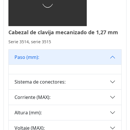
Serie De
Conectores De
Cabezal De Eyector
Serie De
Cabezal de clavija mecanizado de 1,27 mm
Conectores De
Serie 3514, serie 3515
Cabezal Hembra
Serie De
Paso (mm):
Conectores SCSI
SCSI Connector
Series
Sistema de conectores:
Serie De
Conectores Mini
Corriente (MAX):
DIN
Serie De
Altura (mm):
Conectores SIC
Serie De E/S Micro
Voltaje (MAX):