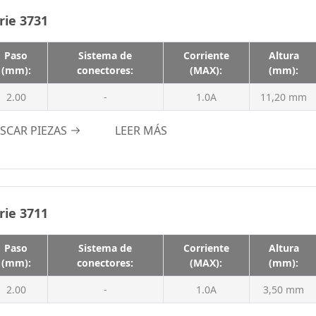
WTB、WTW
m
rie 3731
1.5A
2.0A
Paso
Sistema de
Corriente
Altura
2.0 A
(mm):
conectores:
(MAX):
(mm):
2.1A
2.00
-
1.0A
11,20 mm
2.4A
SCAR PIEZAS
LEER MÁS
2.5A
3.0A
3A
3.2A
rie 3711
3.9A
4A
Paso
Sistema de
Corriente
Altura
(mm):
conectores:
(MAX):
(mm):
4.0A
2.00
-
1.0A
4.7A
3,50 mm
4.8A