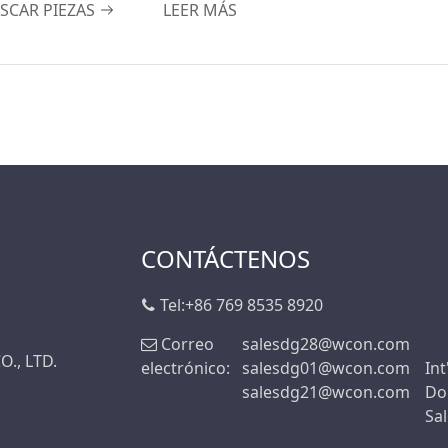
SCAR PIEZAS
LEER MÁS
5.0A
5A
7,0 A
7.0A
m
8.0A
8,0 A
9.0A
9.5A
CONTÁCTENOS
10.0A
Tel:
+86 769 8535 8920
10,0 A
Correo
salesdg28@wcon.com
12.0 A
., LTD.
electrónico:
salesdg01@wcon.com
Int
12.0A
salesdg21@wcon.com
Do
15.0A
Sa
18.0A