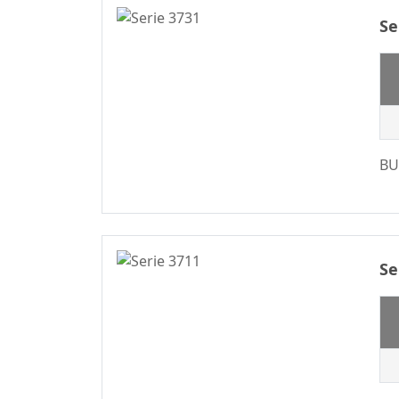
Precisión
2,50/5,0m
Se
Conector De Placa
2,54 Mm
A Placa
2.20
Serie De
2.29
Conectores De
Cable A Placa
2.50
BU
Conector De Cable
2.54
A Placa
2.77
Serie Conector De
3.00
Cable A Placa
3.20
Serie WF2011
Se
3.50
Serie Estándar
3.50*2.50
Automotriz
3.81
Serie M8
3.96
Wire To Board
Connector Series
4.00