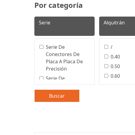
Por categoría
Serie
Alquitrán
Serie De
/
Conectores De
0.40
Placa A Placa De
0.50
Precisión
0.60
Serie De
Conectores De
0.80
Bloques De
1.00
Buscar
Terminales
1.25
Precision Board To
1.27
Board Connector
1.50
Conector De Placa
A Placa De
2.00