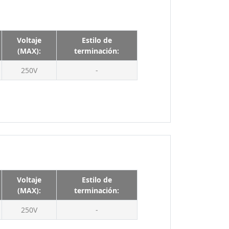
Rizos
150V
Soldar
150 V
Voltaje
Estilo de
160V
(MAX):
terminación:
175V
250V
-
200V
225V
250V
250 V
300V
300 V
350V
Voltaje
Estilo de
(MAX):
terminación:
400V
250V
450V
-
500V