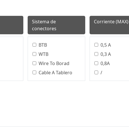
Sistema de
Corriente (MAX)
conectores
BTB
0,5 A
WTB
0,3 A
Wire To Borad
0,8A
Cable A Tablero
/
Bloque De
0,75 A
Terminales
0.5A
Conector Circular
0.75A
Board To Board
0.8A
WTW (en Inglés)
1.0A
WTB、BTB
1.2A