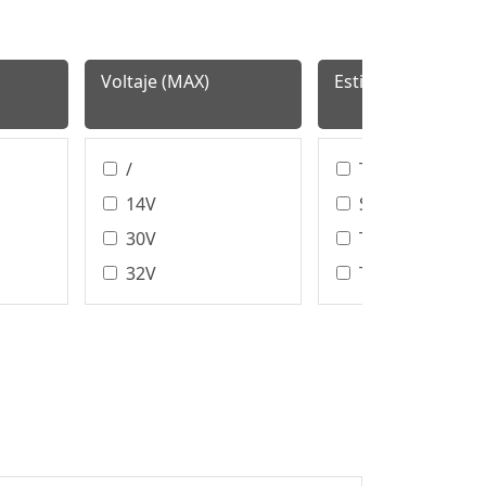
Voltaje (MAX)
Estilo de terminac
/
T / H、SMT
14V
SMT
30V
T/H
32V
T/H、SMT
40V
DIP
48V
Tipo De
Ensamblaje De
50V
Unión De Cable
60V
DIP/SMT
100V
IDC
125V