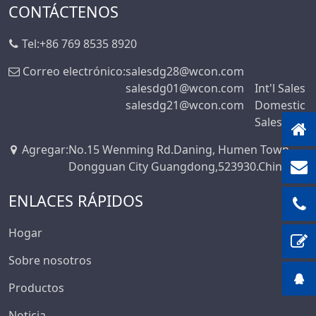
Conectores De
CONTÁCTENOS
Cabezal De Clavija
Serie Automotriz A
Tel:
+86 769 8535 8920
Prueba De Agua
Correo electrónico:
salesdg28@wcon.com
Conector De
salesdg01@wcon.com
Int'l Sales
Encabezado De
salesdg21@wcon.com
Domestic
Clavija
Sales
Conector Flotante
Agregar
:
No.15 Wenming Rd.Daning, Humen Town,
De Placa A Placa
Dongguan City Guangdong,523930.China
ENLACES RÁPIDOS
Hogar
Sobre nosotros
Productos
Noticia