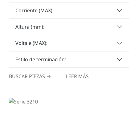
Serie De
Corriente (MAX):
Conectores De
Zócalo IC
Altura (mm):
Serie De
Conectores De
Voltaje (MAX):
Cabecera De Caja
Serie De
Estilo de terminación:
Conectores SPC
Serie De
BUSCAR PIEZAS
LEER MÁS
Conectores MRC
Conector De
Encabezado De
Caja
Serie De
Conectores De
Sensores