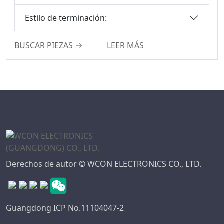
Conectores DFCN
Estilo de terminación:
Serie De
Conectores De
BUSCAR PIEZAS
LEER MÁS
Cabezal Hembra
Mecanizados
Serie De Cabezales
De Clavijas
Mecanizadas
Serie De
Conectores DIN
41612
Serie Estándar
Derechos de autor © WCON ELECTRONICS CO., LTD.
Automotriz
Serie De
Conectores PSP
Guangdong ICP No.11104047-2
Serie De