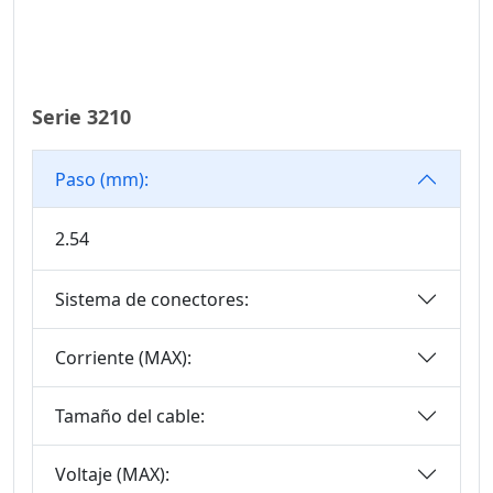
Serie De
Conectores De
Cabezal De Eyector
Serie De
Serie 3210
Conectores De
Cabezal Hembra
Paso (mm):
Serie De
Conectores SCSI
2.54
SCSI Connector
Series
Sistema de conectores:
Serie De
Conectores Mini
DIN
Corriente (MAX):
Serie De
Tamaño del cable:
Conectores SIC
Serie De E/S Micro
Voltaje (MAX):
Serie De