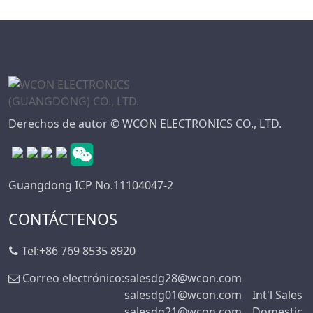
Derechos de autor © WCON ELECTRONICS CO., LTD.
Guangdong ICP No.11104047-2
CONTÁCTENOS
Tel:
+86 769 8535 8920
Correo electrónico:
salesdg28@wcon.com
salesdg01@wcon.com
Int'l Sales
salesdg21@wcon.com
Domestic