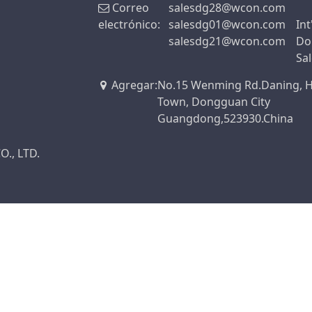
Correo
salesdg28@wcon.com
electrónico:
salesdg01@wcon.com
Int
salesdg21@wcon.com
Do
Sa
Agregar
:
No.15 Wenming Rd.Daning,
Town, Dongguan City
Guangdong,523930.China
., LTD.