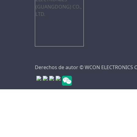
Derechos de autor © WCON ELECTRONICS CO
Guangdong ICP No.11104047-2