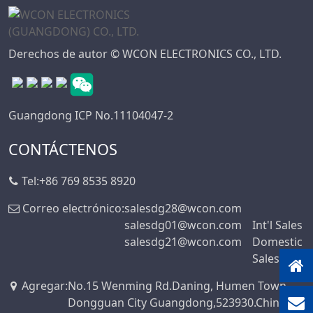
Derechos de autor © WCON ELECTRONICS CO., LTD.
Guangdong ICP No.11104047-2
CONTÁCTENOS
Tel:
+86 769 8535 8920
Correo electrónico:
salesdg28@wcon.com
salesdg01@wcon.com
Int'l Sales
salesdg21@wcon.com
Domestic
Sales
Agregar
:
No.15 Wenming Rd.Daning, Humen Town,
Dongguan City Guangdong,523930.China