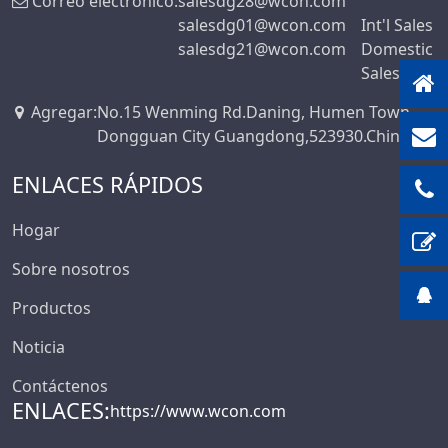
Correo electrónico:
salesdg28@wcon.com
salesdg01@wcon.com
Int'l Sales
salesdg21@wcon.com
Domestic
Sales
Agregar
:
No.15 Wenming Rd.Daning, Humen Town,
Dongguan City Guangdong,523930.China
ENLACES RÁPIDOS
Hogar
Sobre nosotros
Productos
Noticia
Contáctenos
ENLACES:
https://www.wcon.com